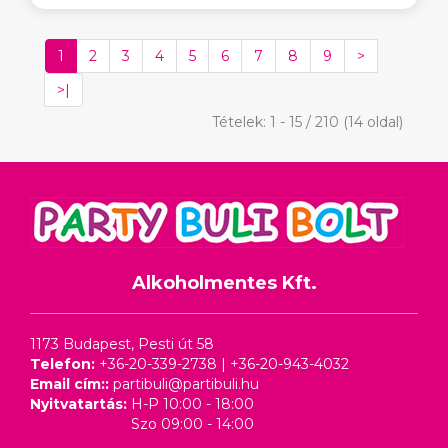
1
2
3
4
5
6
7
8
9
>
>|
Tételek: 1 - 15 / 210 (14 oldal)
Alkoholmentes Kft.
1173 Budapest, Pesti út 58
Telefon:
+36-20-339-2738
|
+36-20-943-4032
Email cím::
partibuli@partibuli.hu
Nyitvatartás:
H-P 10:00 - 18:00
Szo 09:00 - 14:00