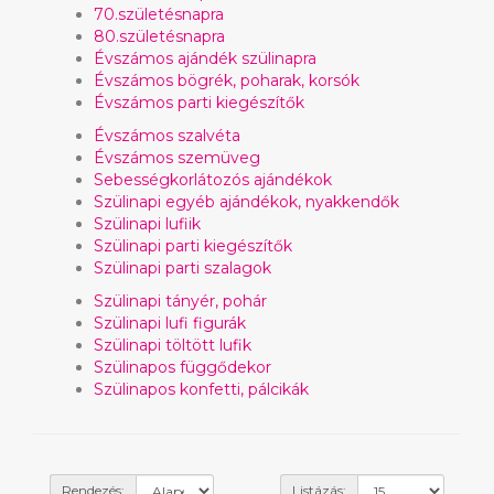
70.születésnapra
80.születésnapra
Évszámos ajándék szülinapra
Évszámos bögrék, poharak, korsók
Évszámos parti kiegészítők
Évszámos szalvéta
Évszámos szemüveg
Sebességkorlátozós ajándékok
Szülinapi egyéb ajándékok, nyakkendők
Szülinapi lufiik
Szülinapi parti kiegészítők
Szülinapi parti szalagok
Szülinapi tányér, pohár
Szülinapi lufi figurák
Szülinapi töltött lufik
Szülinapos függődekor
Szülinapos konfetti, pálcikák
Rendezés:
Listázás: