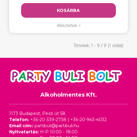
KOSÁRBA
Részletek >
Tételek: 1 - 9 / 9 (1 oldal)
Alkoholmentes Kft.
1173 Budapest, Pesti út 58
Telefon:
+36-20-339-2738
|
+36-20-943-4032
Email cím::
partibuli@partibuli.hu
Nyitvatartás:
H-P 10:00 - 18:00