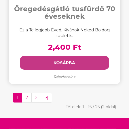
Öregedésgátló tusfürdő 70
éveseknek
Ez a Te legjobb Éved, Kívánok Neked Boldog
születé..
2,400 Ft
KOSÁRBA
Részletek >
1
2
>
>|
Tételek: 1 - 15 / 25 (2 oldal)