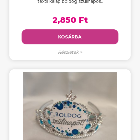
textil kalap boldog szülinapos..
2,850 Ft
KOSÁRBA
Részletek >