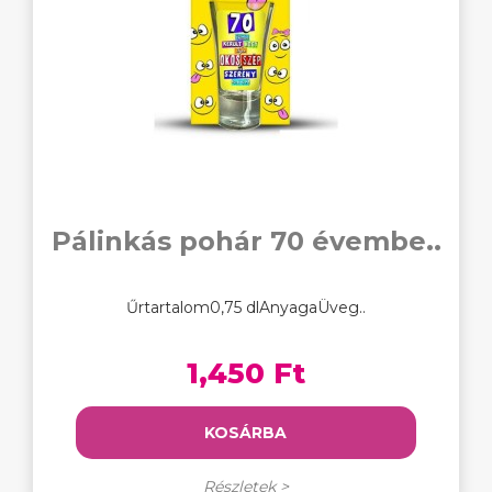
Pálinkás pohár 70 évembe..
Űrtartalom0,75 dlAnyagaÜveg..
1,450 Ft
KOSÁRBA
Részletek >