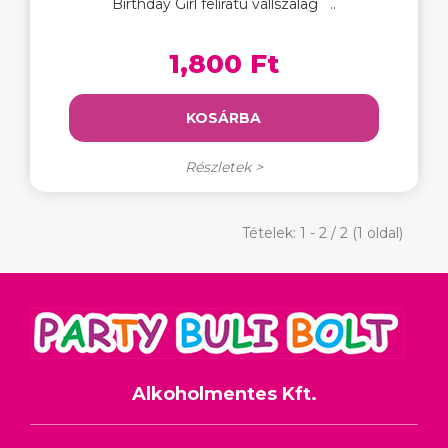
Birthday Girl feliratú vállszalag ..
1,800 Ft
KOSÁRBA
Részletek >
Tételek: 1 - 2 / 2 (1 oldal)
Alkoholmentes Kft.