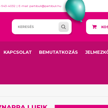
0-943-4032
E-mail: partibuli@partibuli.hu
KOS
KAPCSOLAT
BEMUTATKOZÁS
JELMEZK
VNAPRA LUFIK