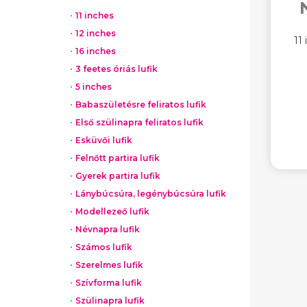
11 inches
12 inches
11
16 inches
3 feetes óriás lufik
5 inches
Babaszületésre feliratos lufik
Első szülinapra feliratos lufik
Esküvői lufik
Felnőtt partira lufik
Gyerek partira lufik
Lánybúcsúra, legénybúcsúra lufik
Modellezeő lufik
Névnapra lufik
Számos lufik
Szerelmes lufik
Szívforma lufik
Szülinapra lufik