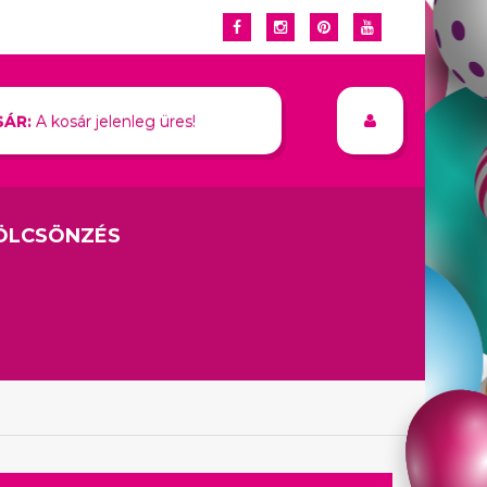
ÁR:
A kosár jelenleg üres!
ÖLCSÖNZÉS