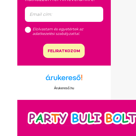
Elolvastam és egyetértek az
adatkezelési szabályzattal
.
FELIRATKOZOM
Árukereső.hu