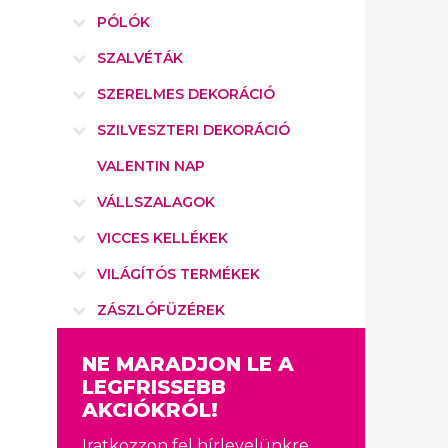
PÓLÓK
SZALVÉTÁK
SZERELMES DEKORÁCIÓ
SZILVESZTERI DEKORÁCIÓ
VALENTIN NAP
VÁLLSZALAGOK
VICCES KELLÉKEK
VILÁGÍTÓS TERMÉKEK
ZÁSZLÓFÜZÉREK
NE MARADJON LE A
LEGFRISSEBB
AKCIÓKRÓL!
Iratkozzon fel hírlevelünkre.