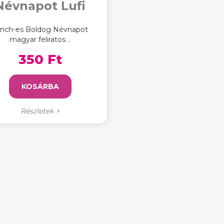
Névnapot Lufi
 inch-es Boldog Névnapot
magyar feliratos ..
350 Ft
KOSÁRBA
Részletek >