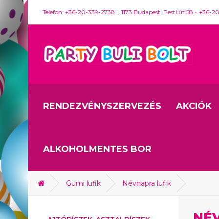
Telefon: +36-20-339-2738
1173 Budapest, Pesti út 58
+36-2
RENDEZVÉNYSZERVEZÉS
AKCIÓK
ALKOHOLMENTES BOR
Gumi lufik
Névnapra lufik
NÉ