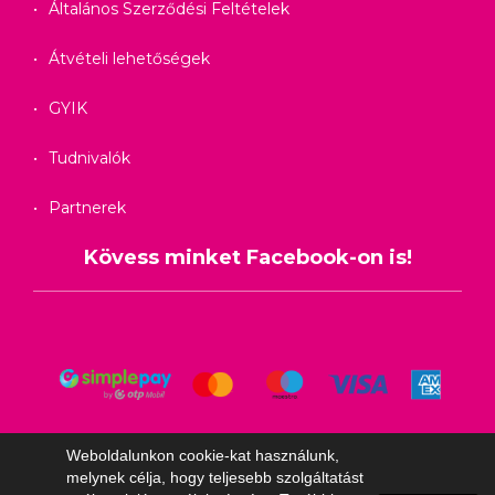
Általános Szerződési Feltételek
Átvételi lehetőségek
GYIK
Tudnivalók
Partnerek
Kövess minket Facebook-on is!
Weboldalunkon cookie-kat használunk,
melynek célja, hogy teljesebb szolgáltatást
© Copyright 2026 - Alkoholmentes Kft. Minden jog fenntartva. Fejlesztés,