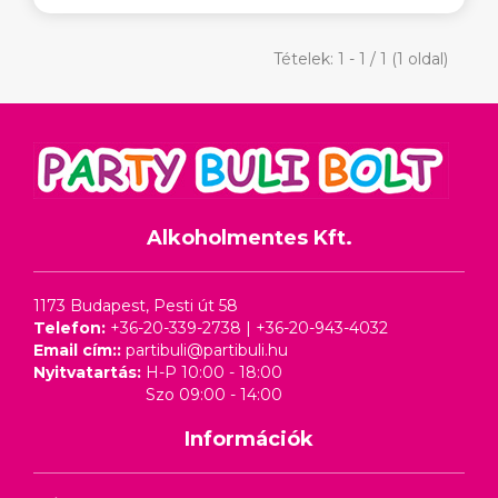
Tételek: 1 - 1 / 1 (1 oldal)
Alkoholmentes Kft.
1173 Budapest, Pesti út 58
Telefon:
+36-20-339-2738
|
+36-20-943-4032
Email cím::
partibuli@partibuli.hu
Nyitvatartás:
H-P 10:00 - 18:00
Szo 09:00 - 14:00
Információk