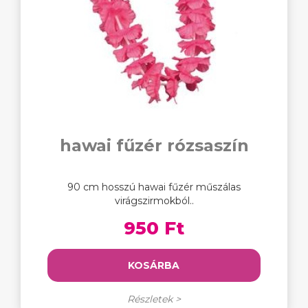
hawai fűzér rózsaszín
90 cm hosszú hawai fűzér műszálas
virágszirmokból..
950 Ft
KOSÁRBA
Részletek >