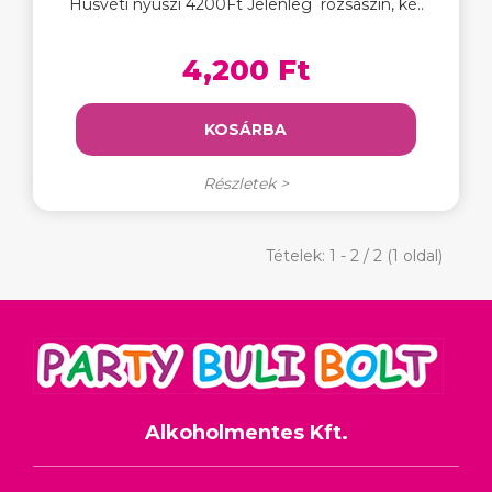
Húsvéti nyuszi 4200Ft Jelenleg rózsaszín, ké..
4,200 Ft
KOSÁRBA
Részletek >
Tételek: 1 - 2 / 2 (1 oldal)
Alkoholmentes Kft.