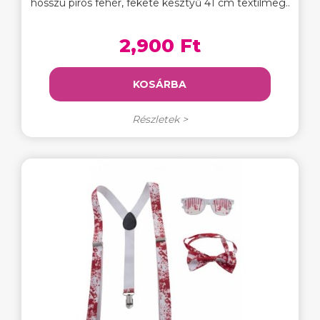
hosszú piros fehér, fekete kesztyű 41 cm textilmeg..
2,900 Ft
KOSÁRBA
Részletek >