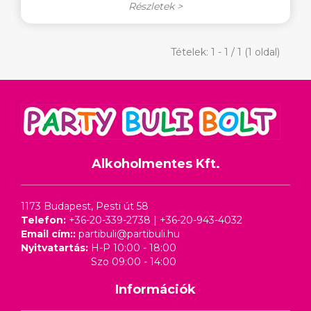
Részletek >
Tételek: 1 - 1 / 1 (1 oldal)
Alkoholmentes Kft.
1173 Budapest, Pesti út 58
Telefon:
+36-20-339-2738
|
+36-20-943-4032
Email cím::
partibuli@partibuli.hu
Nyitvatartás:
H-P 10:00 - 18:00
Szo 09:00 - 14:00
Információk