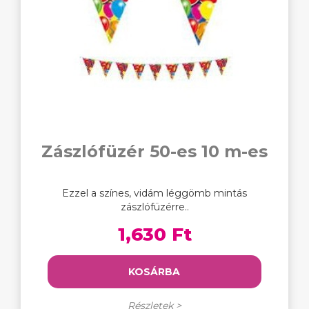
Zászlófüzér 50-es 10 m-es
Ezzel a színes, vidám léggömb mintás
zászlófüzérre..
1,630 Ft
KOSÁRBA
Részletek >