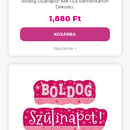
Boldog Szülinapot! Kék Fiús Banner/Karton
Dekoráci..
1,880 Ft
KOSÁRBA
Részletek >